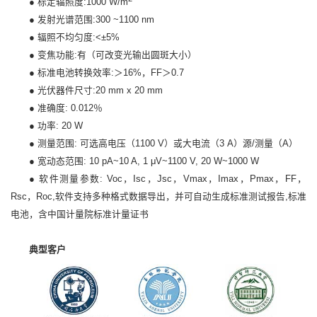
●
标定辐照度:1000 W/m
●
发射光谱范围:300 ~1100 nm
●
辐照不均匀度:<±5%
●
变焦功能:有（可改变光输出圆斑大小）
●
标准电池转换效率:＞16%，FF＞0.7
●
光伏器件尺寸:20 mm x 20 mm
●
准确度: 0.012％
●
功率: 20 W
●
测量范围: 可选高电压（1100 V）或大电流（3 A）源/测量（A）
●
宽动态范围: 10 pA~10 A, 1 μV~1100 V, 20 W~1000 W
●
软件测量参数: Voc，Isc，Jsc，Vmax，Imax，Pmax，FF，
Rsc，Roc,
软件支持多种格式数据导出，并可自动生成标准测试报告,
标准
电池，含中国计量院标准计量证书
典型客户