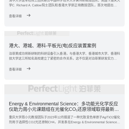
清华大学唐军旺院士团队联合中国科学技术大学黄伟新教授团队、英国卡迪夫大
学C. Richard A. Catlow院士团队和香港大学郭正晓教授团队，首次地提出分子
内结 (intramolecular junction) 概念，并证实具有分子内结效应的CTF-1材料可以
促进光生电子-空穴对在空间上快速分离，光生空穴富集的位点有利于甲烷分子
查看详细
的活化，而活化后的甲基物种迁移至光生电子富集的区域，进而在空间上分离甲
烷活化，甲基的偶联和氧气的还原，抑制了甲基的过度氧化，提升C-C偶联产物
的选择性。
港大、港城、港科-平板光(电)反应装置案例
泊菲莱成功将新研制的科研设备引入香港，与香港大学、香港城市大学、香港科
技大学这三所知名高校建立了紧密的合作关系，这不仅是对泊菲莱研发实力的高
度肯定，也标志着泊菲莱在国际舞台的影响力进一步扩大。
查看详细
Energy & Environmental Science：多功能光化学反应
仪助力周小元课题组在光催化CO₂还原领域取得最新研
究成果
重庆大学周小元教授团队于2023年12月报道了一种光致变色单原子Ag/TiO2催化
剂用于选择性CO2光还原制CH4，并发表在Energy & Environmental Science杂
志上，影响因子32.5。