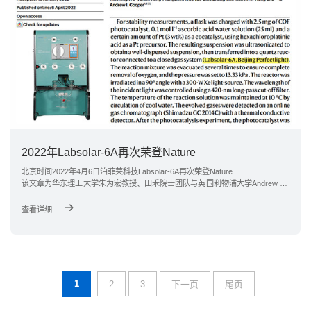
2022年Labsolar-6A再次荣登Nature
北京时间2022年4月6日泊菲莱科技Labsolar-6A再次荣登Nature
该文章为华东理工大学朱为宏教授、田禾院士团队与英国利物浦大学Andrew Co
oper院士团队的合作研究成果，也是华东理工大学首篇第一通讯单位发表在《N
ature》上的研究论文
查看详细
1
2
3
下一页
尾页