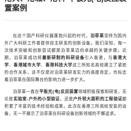
置案例
在这个国产科研仪器蓬勃兴起的时代，
泊菲莱
坚持为国内
外广大科研工作者提供自主研发的创新设备。我们深知，每一
次技术突破和创新尝试都是泊菲莱迈向卓越的关键步骤。近
期，泊菲莱成功将
最新研制的科研设备
引入香港，与
香港大
学
、
香港城市大学
、
香港科技大学
这三所知名高校建立了紧密
的合作关系，这不仅是对泊菲莱研发实力的高度肯定，也标志
着泊菲莱在国际舞台的影响力进一步扩大。
泊菲莱一直在
平板光(电)反应装置
领域积极探索和研发，无
论是
实验室-户外的小型验证
，还是
户外较大面积的工程验证
都
积累了丰富的技术经验和成果。此次在香港三所高校安装的设
备，无一不展示了泊菲莱在科研设备创新领域的不懈追求。