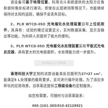
该设备可
基于地理位置
，利用北斗系统提供的太阳方位角
和俯仰角坐标进行通讯，即使在云层遮挡等情况下，也能继续
保持对太阳的追踪，确保不会丢失目标。
2、
PLR WTCD-05O 光电催化水处理装置
自带
上位机软
件
，其具有：试验的模式设置定义，实时数据采集、显示及输
出等功能，为科研人员提供了极大的便利。
3、
PLR WTCD-05O 光电催化水处理装置
采用
平板式光电
反应器
，具有更大的光电极面积，水处理能力进一步提升。
香港科技大学
定制的这款设备其反应面积为
27×27 cm²
，
能满足
5 L
处理量的载荷要求，且可进行循环处理。为了适应多
样化的应用场景，泊菲莱还提供
工程级设备
的定制服务。
如您有需要，可随时与泊菲莱联系：
400-1161-365/010-62128921