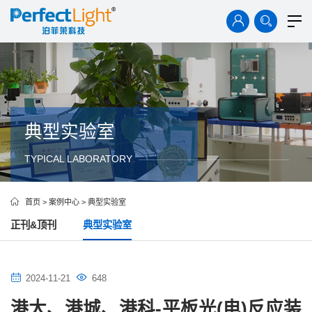
首页
产品中心
解决方案
技术资料
案例中心
典型实验室
TYPICAL LABORATORY
新闻中心
关于我们
首页
>
案例中心
>
典型实验室
正刊&顶刊
典型实验室
2024-11-21
648
港大、港城、港科-平板光(电)反应装