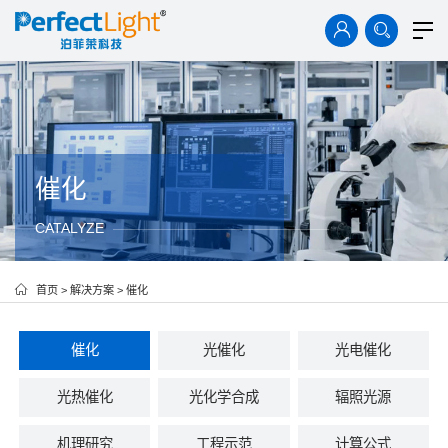
首页
产品中心
解决方案
技术资料
案例中心
催化
CATALYZE
新闻中心
关于我们
首页
>
解决方案
>
催化
催化
光催化
光电催化
光热催化
光化学合成
辐照光源
机理研究
工程示范
计算公式