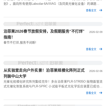
划》。面向所有使用Labsolar-6A/IIIAG（及同类光催化设备）的课题组，
泊菲莱提供跨代升级专项补贴： 以您现有设备作为资格核验依据（老设
查看全文
备不限品牌，非泊菲莱设备也可申请补贴），助您升级至新一代
μGAS1001。
泊菲莱2026春节放假安排，及假期服务“不打烊”
2026-02-09
指南！
春节不打烊,服务不间断!
查看全文
从实验室走向户外实景！泊菲莱规模化阵列正式
2026-02-06
列装中山大学
光催化规模化研究阵列集结完毕！多台泊菲莱PLR-STR05O 抛物面管流
式光催化制氢系统与PLR-SPRC 小试级平板式光化学反应装置已成功入
驻中山大学，为其光催化从实验室走向户外实景应用提供硬核支撑！此次
查看全文
批量交付，是对泊菲莱户外规模化方案成熟度的有力验证，我们将持续攻