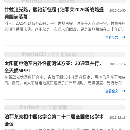
廿载追光路，骏驰新征程 | 泊菲莱2026新战略盛
2026-01-30
典圆满落幕
引言：2026年1月24-26日，千年古都西安。泊菲莱人齐聚一堂，共同开启
20周年荣耀庆典。这不仅是一次岁末的团圆，更是泊菲莱站在二十年历史
里程碑上，对国家科技自立自强战略的深度响应与对未来“全维度重塑”的
查看全文
远景构建。
太阳能电池室内外性能测试方案：20通道并行，
2026-01-14
全天候MPPT
在新型光伏器件研究中，实验室测试往往是在稳定、可控的条件下完成
的。然而，当太阳能电池真正运行于户外环境时，光照强度、光谱分布以
及环境温度都会随时间持续变化，其输出性能也随之呈现出更为复杂的动
查看全文
态行为。
泊菲莱亮相中国化学会第二十二届全国催化学术
2025-12-16
会议