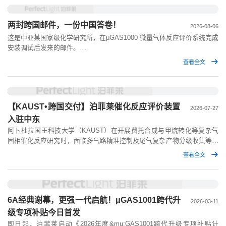
两封跨国邮件，一份中国答卷！
2026-08-06
这是中亚某国家级化学研究所，在μGAS1000 微量气体反应评价系统完成
安装调试后发来的邮件。
查看全文
客户没有停留在“设备已收到、可正常使用”的客套上，而是专门为两位工
程师的现场表现写下了感谢：“我们非常感谢他们提供的技术支持、耐心
以及为保障设备顺利安装所付出的专业精神。我们对本次合作非常满意，
并希望未来能与贵公司继续保持合作。”
【KAUST•跨国交付】泊菲莱催化反应评价装置
2026-07-27
入驻中东
阿卜杜拉国王科技大学（KAUST）在开展费托合成与甲烷转化等复杂气
固相催化反应研究时，面临多气路精准控制及尾气复杂产物分级收集等多
重挑战。泊菲莱科技推出的PLR-RVTF-TO 催化反应评价装置成功攻克了
查看全文
这些难题，现已在该校投入使用，为其催化研究提供强劲助力。
6A经典谢幕，更强一代启航！μGAS1001跨代升
2026-03-11
级专项补贴今日首发
即日起，泊菲莱启动《2026年度&mu;GAS1001跨代升级专项补贴计