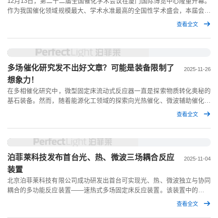
12月13日，第二十二届全国催化学术会议在厦门国际博览中心隆重开幕。
作为我国催化领域规模最大、学术水准最高的全国性学术盛会，本届会议
以“新时代的催化科学与技术：守正与创新”为主题，吸引了来自全国高
查看全文
校、科研院所及产业界的近5000名专家学者齐聚厦门，集中展示我国在催
化科学与技术领域的最新研究成果与发展方向。
多场催化研究发不出好文章？可能是装备限制了
2025-11-26
想象力！
在多相催化研究中，微型固定床流动式反应器一直是探索物质转化奥秘的
基石装备。然而，随着能源化工领域的探索向光热催化、微波辅助催化等
前沿深水区迈进，传统的实验装备逐渐显露出了疲态。
查看全文
泊菲莱科技发布首台光、热、微波三场耦合反应
2025-11-04
装置
北京泊菲莱科技有限公司成功研发出首台可实现光、热、微波独立与协同
耦合的多功能反应装置——速热式多场固定床反应装置。该装置中的固定
床反应器，打破了不同能量形式因传播特性不同的空间结构上的耦合难
查看全文
点，更以其卓越的设计理念与性能为多场耦合催化基础研究与工艺开发，