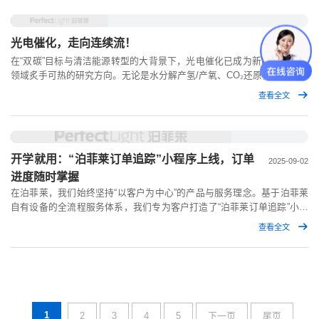
提供了一个崭新利器，并获得发明专利。
光电催化，走向连续流！
2025-10-15
在“双碳”目标与清洁能源转型的大背景下，光电催化已成为新能源与环境
领域炙手可热的研究方向。无论是水分解产氢/产氧、CO₂还原，还是小分
子电解与污染物降解，研究者都希望构建更接近真实反应条件的气-固-液
查看全文
三相界面体系，以获得高效率、高稳定性的结果。而在静态体系中，气体
与液体反应物传质受限，热量与电荷分布不均，难以支撑长时、高电流密
度的反应过程。因此，构建具备温压调控与流体循环能力的连续流PEC装
置，成为近年来光电研究的核心趋势，光电催化正在从传统的静态反应槽
开学就用：“泊菲莱订单追踪”小程序上线，订单
走向可控、连续流、工程化的体系。
2025-09-02
进度随时掌握
在泊菲莱，我们始终坚持“以客户为中心”的产品与服务理念。基于泊菲莱
自有设备的全流程服务体系，我们专为客户打造了“泊菲莱订单追踪”小程
序——让每一位客户都能更快、更清晰地了解自己订单的最新状态，真正
查看全文
把体验做到省心、放心、透明。查看生产/质检/发货与物流信息，支持常
规、定制与光源维修订单。使用：微信搜“泊菲莱订单追踪”或扫码 → 输
入合同号/自编码查询 → 登录可见更多。
1
2
3
4
5
下一页
尾页