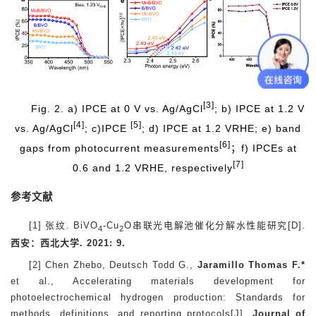
[3]
Fig. 2. a) IPCE at 0 V vs. Ag/AgCl
; b) IPCE at 1.2 V
[4]
[5]
vs. Ag/AgCl
; c)IPCE
; d) IPCE at 1.2 VRHE; e) band
[6]
gaps from photocurrent measurements
；f) IPCEs at
[7]
0.6 and 1.2 VRHE, respectively
参考文献
[1] 张纹. BiVO
-Cu
O串联光电解池催化分解水性能研究[D].
4
2
西安：西北大学
. 2021: 9.
[2] Chen Zhebo, Deutsch Todd G.,
Jaramillo Thomas F
.*
et al., Accelerating materials development for
photoelectrochemical hydrogen production: Standards for
methods, definitions, and reporting protocols[J].
Journal of