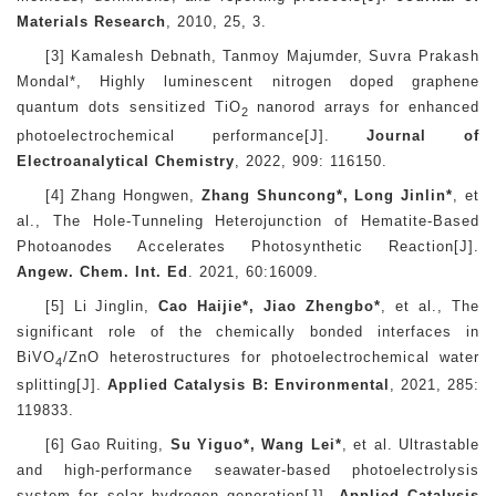
Materials Research
, 2010, 25, 3.
[3] Kamalesh Debnath, Tanmoy Majumder, Suvra Prakash
Mondal*, Highly luminescent nitrogen doped graphene
quantum dots sensitized TiO
nanorod arrays for enhanced
2
photoelectrochemical performance[J].
Journal of
Electroanalytical Chemistry
, 2022, 909: 116150.
[4] Zhang Hongwen,
Zhang Shuncong*, Long Jinlin*
, et
al., The Hole-Tunneling Heterojunction of Hematite-Based
Photoanodes Accelerates Photosynthetic Reaction[J].
Angew. Chem. Int. Ed
. 2021, 60:16009.
[5] Li Jinglin,
Cao Haijie*, Jiao Zhengbo*
, et al., The
significant role of the chemically bonded interfaces in
BiVO
/ZnO heterostructures for photoelectrochemical water
4
splitting[J].
Applied Catalysis B: Environmental
, 2021, 285:
119833.
[6] Gao Ruiting,
Su Yiguo*, Wang Lei*
, et al. Ultrastable
and high-performance seawater-based photoelectrolysis
system for solar hydrogen generation[J].
Applied Catalysis