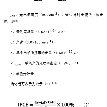
-2
j
：光电流密度（mA·cm
），通过计时电流法（恒电
ph
位）测得
-34
h：普朗克常量（6.62×10
J·s）
-1
c：光速（3.0×108 m·s
）
-19
e：单个电子所携带的电量（1.6×10
C）
-2
P
：单色光的光功率密度（mW·cm
）
mono
λ：单色光波长
[1]
简化后可表示为公示（2）
：