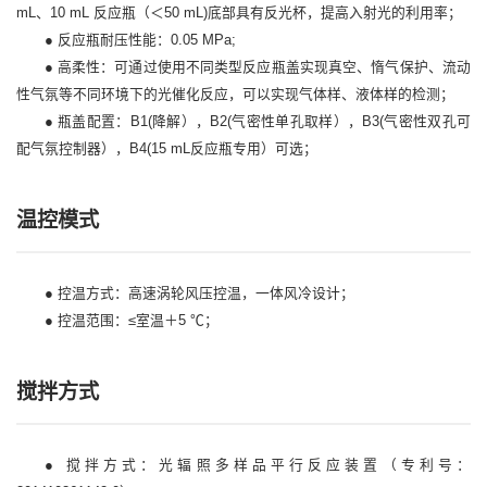
mL、10 mL
反应瓶（＜50 mL)底部具有反光杯，提高入射光的利用率；
● 反应瓶耐压性能：0.05 MPa;
● 高柔性：可通过使用不同类型反应瓶盖实现真空、惰气保护、流动
性气氛等不同环境下的光催化反应，可以实现气体样、液体样的检测；
● 瓶盖配置：B1(降解），B2(气密性单孔取样），B3(气密性双孔可
配气氛控制器），B4(15 mL反应瓶专用）可选；
温控模式
● 控温方式：高速涡轮风压控温，一体风冷设计；
● 控温范围：≤室温＋5 ℃；
搅拌方式
● 搅拌方式：光辐照多样品平行反应装置（专利号：