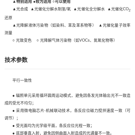
▲特别适用 ●较为适用 ○可以使用
▲光合成
▲光催化分解水制氢/氧
▲光催化全分解水
▲光催化CO
2
还原
▲光降解液体污染物（如染料、苯及苯系物等）
▲光催化量子效率
测量
○
光致变色
○
光降解气体污染物（如VOCs、氮氧化物等）
技术参数
平行一致性
● 辐照单元采用循环圆周运动模式，避免因各发光体输出光不一致造
成的受光不均匀；
● 采用微电脑芯片-机械联动技术，各反应位磁力搅拌速度一致（可
调节）；
● 受光面均为光学级平面，各反应位光程一致；
● 底部垂直入射，避免因侧曲面入射造成的光通量不一致。