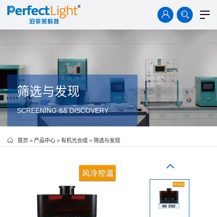
首页
产品中心
解决方案
技术资料
案例中心
筛选与发现
SCREENING && DISCOVERY
新闻中心
关于我们
首页
>
产品中心
>
有机光合成
>
筛选与发现