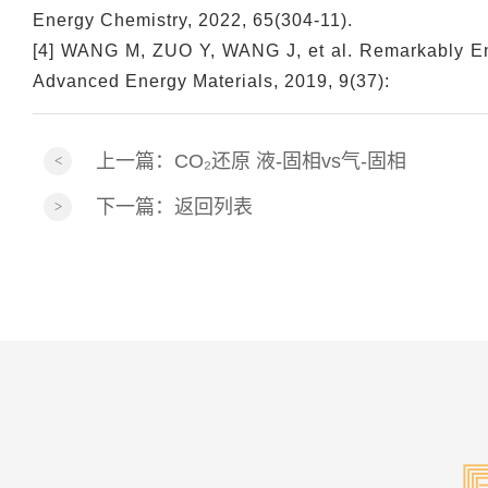
Energy Chemistry, 2022, 65(304-11).
[4] WANG M, ZUO Y, WANG J, et al. Remarkably Enh
Advanced Energy Materials, 2019, 9(37):
上一篇：
CO₂还原 液-固相vs气-固相
下一篇：
返回列表