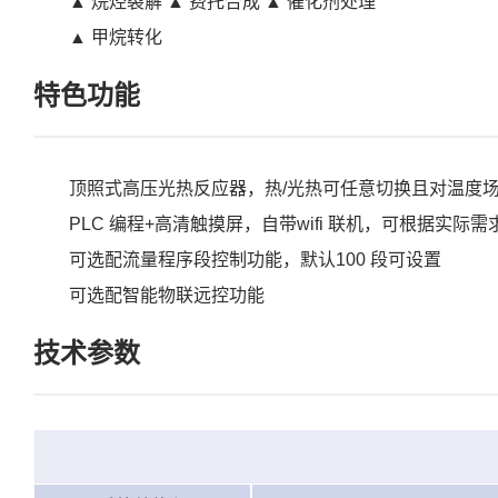
▲ 烷烃裂解 ▲ 费托合成 ▲ 催化剂处理
▲ 甲烷转化
特色功能
顶照式高压光热反应器，热/光热可任意切换且对温度
PLC 编程+高清触摸屏，自带wifi 联机，可根据实际
可选配流量程序段控制功能，默认100 段可设置
可选配智能物联远控功能
技术参数