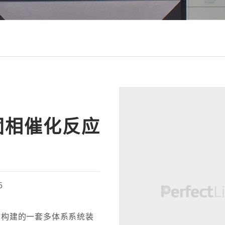
型气固相催化反应
5
置构建的一套多体系系统装