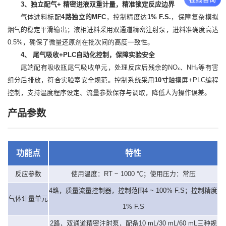
3、独立配气+ 精密进液双重计量，精准锁定反应边界
气体进料标配
4路独立的MFC
，控制精度达
1% F.S.
，保障复杂模拟
烟气的稳定平滑输出；液相进料采用双通道精密注射泵，进料准确度高达
0.5%，确保了微量还原剂在批次间的高度一致性。
4、 尾气吸收+PLC自动化控制，保障实验安全
尾端配有吸收瓶尾气吸收单元，处理反应后残余的NOₓ、NH₃等有害
组分后排放，符合实验室安全规范。控制系统采用
10寸
触摸屏+PLC编程
控制，支持温度程序设定、流量参数保存与调取，降低人为操作误差。
产品参数
功能点
特性
反应参数
使用温度：RT ~ 1000 ℃；使用压力：常压
4路，质量流量控制器，控制范围4 ~ 100% F.S；控制精度
气体计量单元
1% F.S
2路，双通道精密注射泵，配备10 mL/30 mL/60 mL三种规