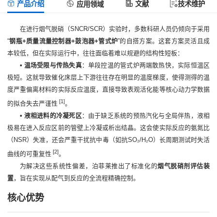
产品介绍
文献
技术维护
应用领域
在进行烟气脱硝（SNCR/SCR）实验时，多数科研人员仍倾向于采用
“
钢瓶+质量流量控制器+鼓泡器+管式炉
”的自搭方案。这套方案灵活且成
本较低，但在实际运行中，往往面临着难以规避的结构性短板：
• 温场受限与传热失真
：单段控温的管式炉两端散热快，实际恒温区
极短。这就导致催化床层上下游往往存在明显的温度梯度，使得测得的温
度严重偏离材料的实际反应温度，直接导致表观活化能等核心动力学数据
[1]
的拟合失去严谨性
。
• 液相进料的冷凝死区
：由于缺乏系统的预热汽化与全局伴热，液相
极易在进入反应区前的管壁上冷凝或析出结晶。这会使实际反应的氨氮比
（NSR）失准，还会严重干扰抗中毒（如抗SO₂/H₂O）长周期测试时失活
[2]
曲线的可重复性
。
为解决这些系统性偏差，泊菲莱推出了标准化的
烟气脱硝剂评估装
置
，旨在实现从配气到反应的全流程精确控制。
核心优势