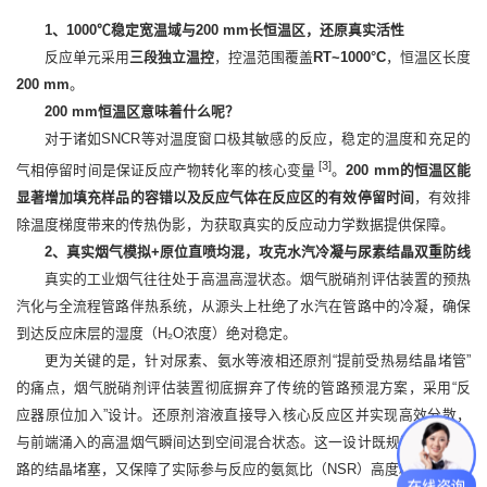
1、1000℃稳定宽温域与200 mm长恒温区，还原真实活性
反应单元采用
三段独立温控
，控温范围覆盖
RT~1000°C
，恒温区长度
200 mm
。
200 mm恒温区意味着什么呢？
对于诸如SNCR等对温度窗口极其敏感的反应，稳定的温度和充足的
[3]
气相停留时间是保证反应产物转化率的核心变量
。
200 mm的恒温区能
显著增加填充样品的容错以及反应气体在反应区的有效停留时间
，有效排
除温度梯度带来的传热伪影，为获取真实的反应动力学数据提供保障。
2、真实烟气模拟+原位直喷均混，攻克水汽冷凝与尿素结晶双重防线
真实的工业烟气往往处于高温高湿状态。烟气脱硝剂评估装置的预热
汽化与全流程管路伴热系统，从源头上杜绝了水汽在管路中的冷凝，确保
到达反应床层的湿度（H₂O浓度）绝对稳定。
更为关键的是，针对尿素、氨水等液相还原剂“提前受热易结晶堵管”
的痛点，烟气脱硝剂评估装置彻底摒弃了传统的管路预混方案，采用“反
应器原位加入”设计。还原剂溶液直接导入核心反应区并实现高效分散，
与前端涌入的高温烟气瞬间达到空间混合状态。这一设计既规避了前端管
路的结晶堵塞，又保障了实际参与反应的氨氮比（NSR）高度精准。