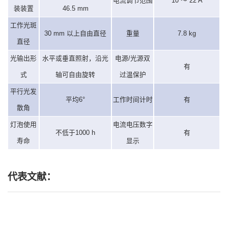
电流调节范围
10 ～ 22 A
装装置
46.5 mm
工作光斑
30 mm 以上自由直径
重量
7.8 kg
直径
光输出形
水平或垂直照射，沿光
电源/光源双
有
式
轴可自由旋转
过温保护
平行光发
平均6°
工作时间计时
有
散角
灯泡使用
电流电压数字
不低于1000 h
有
寿命
显示
代表文献：