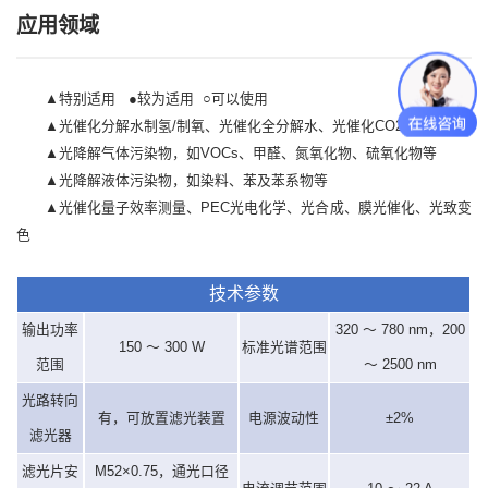
应用领域
▲特别适用 ●较为适用 ○可以使用
▲光催化分解水制氢/制氧、光催化全分解水、光催化CO2还原
▲光降解气体污染物，如VOCs、甲醛、氮氧化物、硫氧化物等
▲光降解液体污染物，如染料、苯及苯系物等
▲光催化量子效率测量、PEC光电化学、光合成、膜光催化、光致变
色
技术参数
输出功率
320 ～ 780 nm，200
150 ～ 300 W
标准光谱范围
范围
～ 2500 nm
光路转向
有，可放置滤光装置
电源波动性
±2%
滤光器
滤光片安
M52×0.75，通光口径